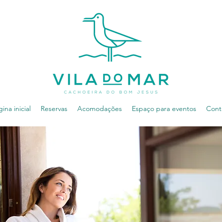
ina inicial
Reservas
Acomodações
Espaço para eventos
Cont